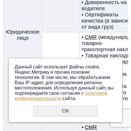
• Доверенность на
водителя
• Сертификаты
качества (в зависи
от вида груз)
Юридическое
•
CMR
(международ
лицо
товарно-
транспортная накл
• Товарная накладн
• Кассовые и товар
Данный сайт использует файлы cookie,
чеки
Яндекс.Метрику и прочие похожие
Физическое
• Доверенность на
технологии. В том числе, мы обрабатываем
лицо
водителя
Ваш IP-адрес для определения региона
• Копия документа
местоположения. Используя данный сайт, вы
удостоверяющего
подтверждаете свое согласие с
политикой
личность получател
конфиденциальности
сайта.
• Сертификаты
качества (в зависи
ОК
от вида груз)
•
CMR