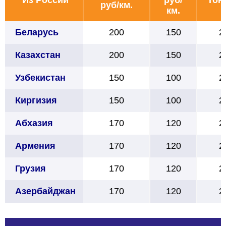
руб/км.
км.
Беларусь
200
150
2
Казахстан
200
150
2
Узбекистан
150
100
2
Киргизия
150
100
2
Абхазия
170
120
2
Армения
170
120
2
Грузия
170
120
2
Азербайджан
170
120
2