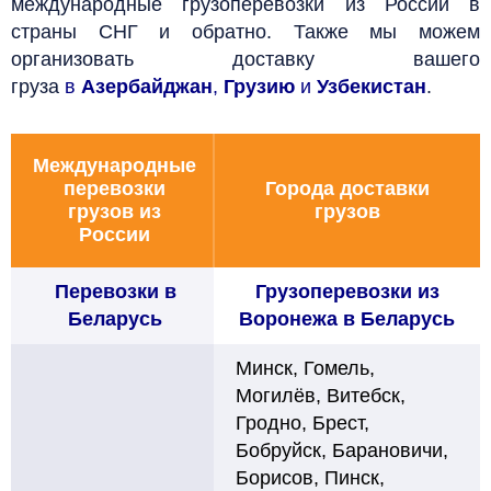
международные грузоперевозки из России в
страны СНГ и обратно. Также мы можем
организовать доставку вашего
груза
в
Азербайджан
,
Грузию
и
Узбекистан
.
Международные
перевозки
Города доставки
грузов из
грузов
России
Перевозки в
Грузоперевозки из
Беларусь
Воронежа в Беларусь
Минск, Гомель,
Могилёв, Витебск,
Гродно, Брест,
Бобруйск, Барановичи,
Борисов, Пинск,