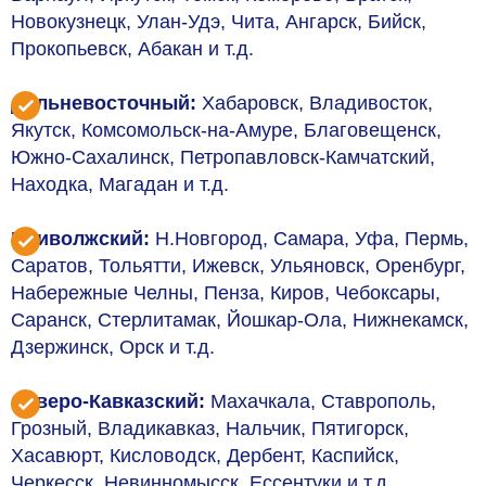
Новокузнецк, Улан-Удэ, Чита, Ангарск, Бийск,
Прокопьевск, Абакан и т.д.
Дальневосточный:
Хабаровск, Владивосток,
Якутск, Комсомольск-на-Амуре, Благовещенск,
Южно-Сахалинск, Петропавловск-Камчатский,
Находка, Магадан и т.д.
Приволжский:
Н.Новгород, Самара, Уфа, Пермь,
Саратов, Тольятти, Ижевск, Ульяновск, Оренбург,
Набережные Челны, Пенза, Киров, Чебоксары,
Саранск, Стерлитамак, Йошкар-Ола, Нижнекамск,
Дзержинск, Орск и т.д.
Северо-Кавказский:
Махачкала, Ставрополь,
Грозный, Владикавказ, Нальчик, Пятигорск,
Хасавюрт, Кисловодск, Дербент, Каспийск,
Черкесск, Невинномысск, Ессентуки и т.д.