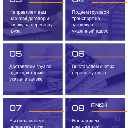
Направляем вам
Подаем грузовой
на
e-mail договор и
транспорт
на
заявку
на перевозку
загрузку в
груза
указанный адрес
05
06
Доставляем груз по
Выставляем счет за
адресу, который
перевозку груза
указан в заявке
Finish
07
08
Вы оплачиваете
Направляем
перевозку груза
вам
комплект