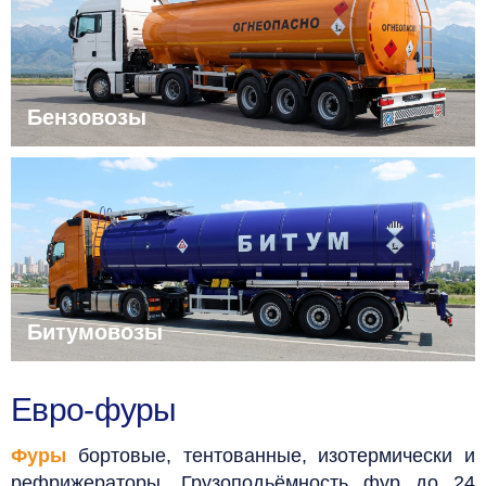
Бензовозы
Битумовозы
Евро-фуры
Фуры
бортовые, тентованные, изотермически и
рефрижераторы. Грузоподьёмность фур до 24