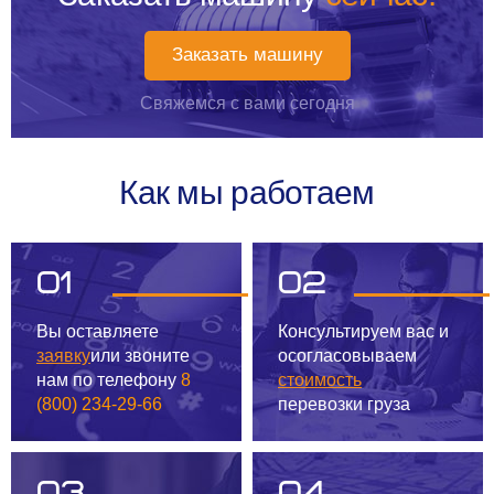
Заказать машину
Свяжемся с вами сегодня
Как мы работаем
01
02
Вы оставляете
Консультируем вас
и
заявку
или звоните
осогласовываем
нам
по телефону
8
стоимость
(800) 234-29-66
перевозки груза
03
04