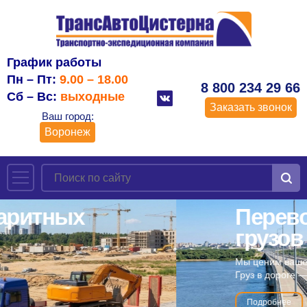
График работы
Пн – Пт:
9.00 – 18.00
8 800 234 29 66
Сб – Вс:
выходные
Заказать звонок
Ваш город:
Воронеж
Перевозка наливных
грузов
Мы ценим ваше время!
Груз в дороге — вы без забот.
Подробнее