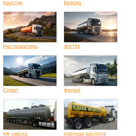
Каустик
Краска
Растворитель
ЖКТМ
Спирт
Фенол
КФ смола
Азотная кислота