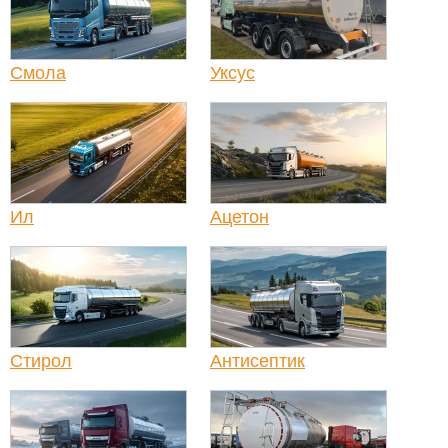
Смола
Уксус
Ил
Ацетон
Стирол
Антисептик