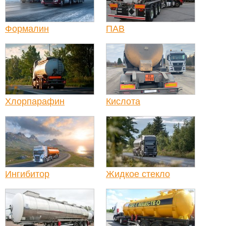
Формалин
ПАВ
Хлорпарафин
Кислота
Ингибитор
Жидкое стекло