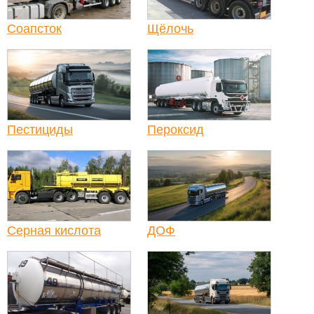
Соапсток
Щёлочь
Пестициды
Пероксид
Серная кислота
ДОФ