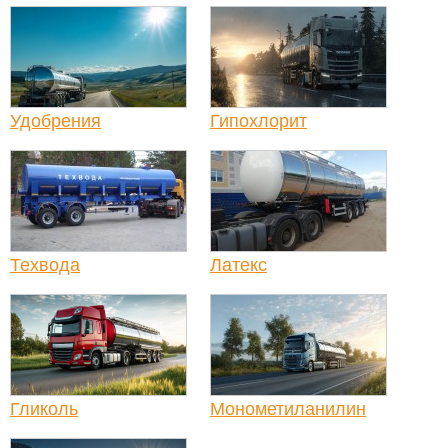
Удобрения
Гипохлорит
Техвода
Латекс
Гликоль
Монометиланилин