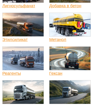
Лигносульфанат
Добавка в бетон
Этилсиликат
Метанол
Реагенты
Гексан