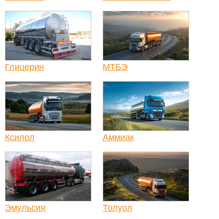
Глицерин
МТБЭ
Ксилол
Аммиак
Эмульсия
Толуол