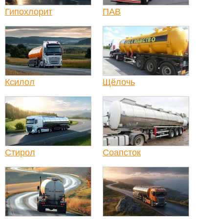
Гипохлорит
ПАВ
Ксилол
Щёлочь
Стирол
Соапсток