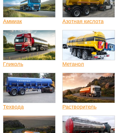
Аммиак
Азотная кислота
Гликоль
Метанол
Техвода
Растворитель