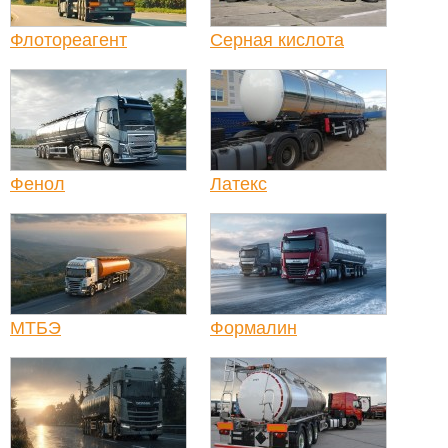
Флотореагент
Серная кислота
Фенол
Латекс
МТБЭ
Формалин