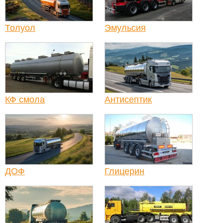
Толуол
Эмульсия
КФ смола
Антисептик
ДОФ
Глицерин