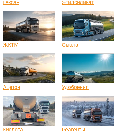
Гексан
Этилсиликат
ЖКТМ
Смола
Ацетон
Удобрения
Кислота
Реагенты