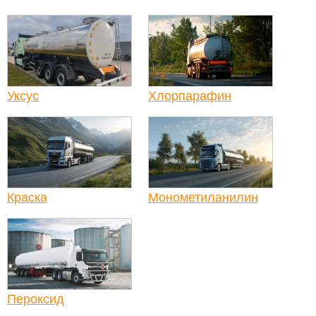
Уксус
Хлорпарафин
Краска
Монометиланилин
Пероксид